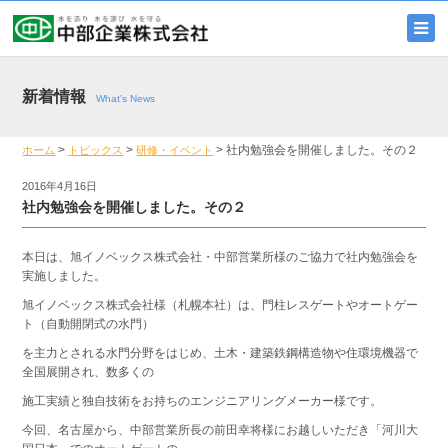
新着情報
What's News
>
>
>
社内勉強会を開催しました。その２
ホーム
トピックス
研修・イベント
2016年4月16日
社内勉強会を開催しました。その２
本日は、旭イノベックス株式会社・中部営業所様のご協力で社内勉強会を
実施しました。
旭イノベックス株式会社様（札幌本社）は、門柱レスゲートやオートゲー
ト（自動開閉式の水門）
を主力とされる水門分野をはじめ、土木・建築鉄鋼構造物や住環境機器で
全国展開され、数多くの
施工実績と独自技術をお持ちのエンジニアリングメーカー様です。
今回、名古屋から、中部営業所長の前田幸将様にお越しいただき「河川大